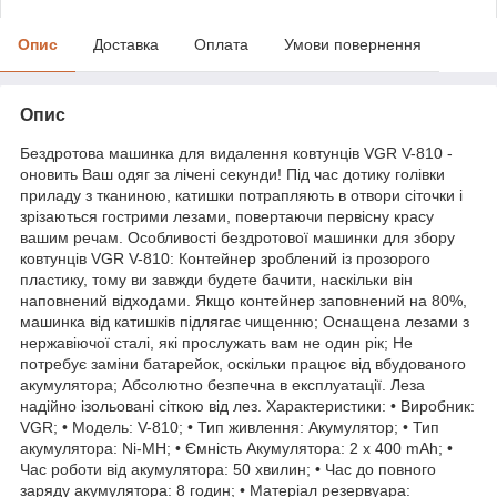
Опис
Доставка
Оплата
Умови повернення
Опис
Бездротова машинка для видалення ковтунців VGR V-810 -
оновить Ваш одяг за лічені секунди! Під час дотику голівки
приладу з тканиною, катишки потрапляють в отвори сіточки і
зрізаються гострими лезами, повертаючи первісну красу
вашим речам. Особливості бездротової машинки для збору
ковтунців VGR V-810: Контейнер зроблений із прозорого
пластику, тому ви завжди будете бачити, наскільки він
наповнений відходами. Якщо контейнер заповнений на 80%,
машинка від катишків підлягає чищенню; Оснащена лезами з
нержавіючої сталі, які прослужать вам не один рік; Не
потребує заміни батарейок, оскільки працює від вбудованого
акумулятора; Абсолютно безпечна в експлуатації. Леза
надійно ізольовані сіткою від лез. Характеристики: • Виробник:
VGR; • Модель: V-810; • Тип живлення: Акумулятор; • Тип
акумулятора: Ni-MH; • Ємність Акумулятора: 2 х 400 mAh; •
Час роботи від акумулятора: 50 хвилин; • Час до повного
заряду акумулятора: 8 годин; • Матеріал резервуара: