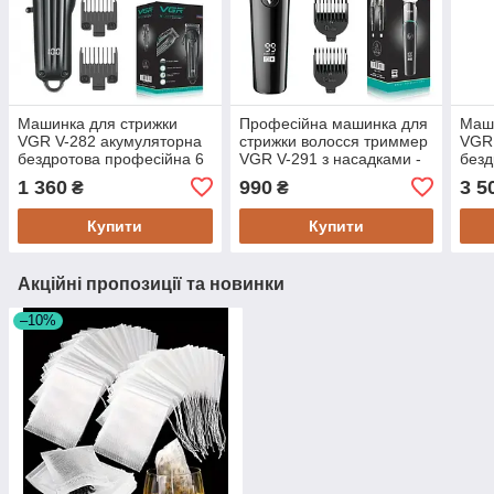
Машинка для стрижки
Професійна машинка для
Маши
VGR V-282 акумуляторна
стрижки волосся триммер
VGR 
бездротова професійна 6
VGR V-291 з насадками -
безд
насадок - Догляд за тілом
Догляд за тілом
наса
1 360
990
3 5
₴
₴
Купити
Купити
Акційні пропозиції та новинки
–10%