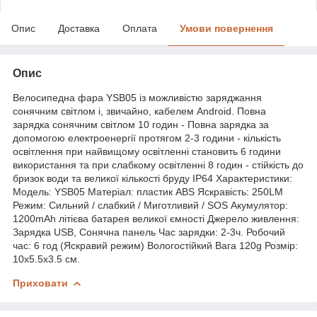
Опис
Доставка
Оплата
Умови повернення
Опис
Велосипедна фара YSB05 із можливістю заряджання
сонячним світлом і, звичайно, кабелем Android. Повна
зарядка сонячним світлом 10 годин - Повна зарядка за
допомогою електроенергії протягом 2-3 години - кількість
освітлення при найвищому освітленні становить 6 години
використання та при слабкому освітленні 8 годин - стійкість до
бризок води та великої кількості бруду IP64 Характеристики:
Модель: YSB05 Матеріал: пластик ABS Яскравість: 250LM
Режим: Сильний / слабкий / Миготливий / SOS Акумулятор:
1200mAh літієва батарея великої ємності Джерело живлення:
Зарядка USB, Сонячна панель Час зарядки: 2-3ч. Робочий
час: 6 год (Яскравий режим) Вологостійкий Вага 120g Розмір:
10x5.5x3.5 см.
Приховати