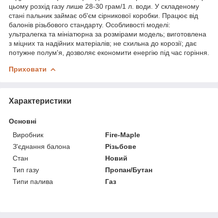
цьому розхід газу лише 28-30 грам/1 л. води. У складеному
стані пальник займає об'єм сірникової коробки. Працює від
балонів різьбового стандарту. Особливості моделі:
ультралегка та мініатюрна за розмірами модель; виготовлена ​​
з міцних та надійних матеріалів; не схильна до корозії; дає
потужне полум'я, дозволяє економити енергію під час горіння.
Приховати
Характеристики
Основні
Виробник
Fire-Maple
З'єднання балона
Різьбове
Стан
Новий
Тип газу
Пропан/Бутан
Типи палива
Газ