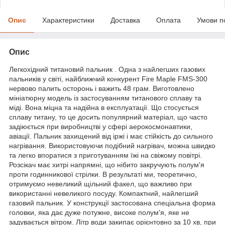
Опис
Характеристики
Доставка
Оплата
Умови п
Опис
Легкохідний титановий пальник . Одна з найлегших газових
пальників у світі, найближчий конкурент Fire Maple FMS-300
нервово палить осторонь і важить 48 грам. Виготовлено
мініатюрну модель із застосуванням титанового сплаву та
міді. Вона міцна та надійна в експлуатації. Що стосується
сплаву титану, то це досить популярний матеріал, що часто
задіюється при виробництві у сфері аерокосмонавтики,
авіації. Пальник захищений від іржі і має стійкість до сильного
нагрівання. Використовуючи подібний нагрівач, можна швидко
та легко впоратися з приготуванням їжі на свіжому повітрі.
Розсікач має хитрі напрямні, що нібито закручують полум'я
проти годинникової стрілки. В результаті ми, теоретично,
отримуємо невеликий щільний факел, що важливо при
використанні невеликого посуду. Компактний, найлегший
газовий пальник. У конструкції застосована спеціальна форма
головки, яка дає дуже потужне, високе полум'я, яке не
задувається вітром. Літр води закипає орієнтовно за 10 хв, при