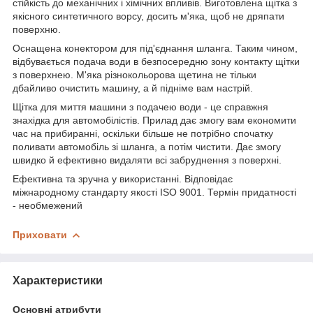
стійкість до механічних і хімічних впливів. Виготовлена щітка з
якісного синтетичного ворсу, досить м'яка, щоб не дряпати
поверхню.
Оснащена конектором для під'єднання шланга. Таким чином,
відбувається подача води в безпосередню зону контакту щітки
з поверхнею. М'яка різнокольорова щетина не тільки
дбайливо очистить машину, а й підніме вам настрій.
Щітка для миття машини з подачею води - це справжня
знахідка для автомобілістів. Прилад дає змогу вам економити
час на прибиранні, оскільки більше не потрібно спочатку
поливати автомобіль зі шланга, а потім чистити. Дає змогу
швидко й ефективно видаляти всі забруднення з поверхні.
Ефективна та зручна у використанні. Відповідає
міжнародному стандарту якості ISO 9001. Термін придатності
- необмежений
Приховати
Характеристики
Основні атрибути