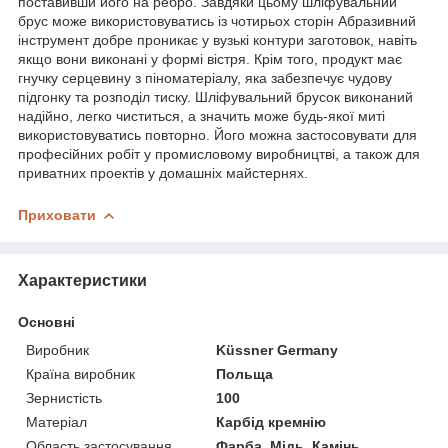
поставивши його на ребро. Завдяки цьому шліфувальний
брус може використовуватись із чотирьох сторін Абразивний
інструмент добре проникає у вузькі контури заготовок, навіть
якщо вони виконані у формі вістря. Крім того, продукт має
гнучку серцевину з піноматеріалу, яка забезпечує чудову
підгонку та розподіл тиску. Шліфувальний брусок виконаний
надійно, легко чиститься, а значить може будь-якої миті
використовуватись повторно. Його можна застосовувати для
професійних робіт у промисловому виробництві, а також для
приватних проектів у домашніх майстернях.
Приховати
Характеристики
Основні
Виробник
Küssner Germany
Країна виробник
Польща
Зернистість
100
Матеріал
Карбід кремнію
Область застосування
Фарба, Мідь, Камінь,