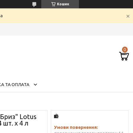
Кошик
ка
А ТА ОПЛАТА
Бриз" Lotus
шт. x 4 л