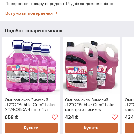
Повернення товару впродовж 14 днів за домовленістю
Всі умови повернення
Подібні товари компанії
Омивач скла Зимовий
Омивач скла Зимовий
Омив
-12°C "Bubble Gum" Lotus
-12°C "Bubble Gum" Lotus
-12°
УПАКОВКА 4 шт. x 4 л
каністра з носиком
кані
УПАКОВКА 2 шт. x 4 л
УПАК
658
434
434
₴
₴
Купити
Купити