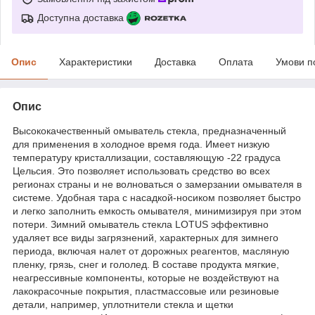
Доступна доставка
Опис
Характеристики
Доставка
Оплата
Умови п
Опис
Высококачественный омыватель стекла, предназначенный
для применения в холодное время года. Имеет низкую
температуру кристаллизации, составляющую -22 градуса
Цельсия. Это позволяет использовать средство во всех
регионах страны и не волноваться о замерзании омывателя в
системе. Удобная тара с насадкой-носиком позволяет быстро
и легко заполнить емкость омывателя, минимизируя при этом
потери. Зимний омыватель стекла LOTUS эффективно
удаляет все виды загрязнений, характерных для зимнего
периода, включая налет от дорожных реагентов, масляную
пленку, грязь, снег и гололед. В составе продукта мягкие,
неагрессивные компоненты, которые не воздействуют на
лакокрасочные покрытия, пластмассовые или резиновые
детали, например, уплотнители стекла и щетки