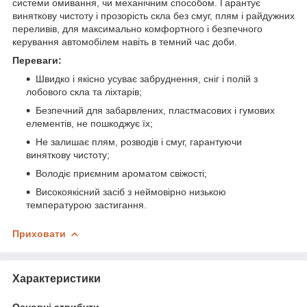
системи омивання, чи механічним способом. Гарантує
виняткову чистоту і прозорість скла без смуг, плям і райдужних
переливів, для максимально комфортного і безпечного
керування автомобілем навіть в темний час доби.
Переваги:
Швидко і якісно усуває забруднення, сніг і полій з
лобового скла та ліхтарів;
Безпечний для забарвлених, пластмасових і гумових
елементів, не пошкоджує їх;
Не залишає плям, розводів і смуг, гарантуючи
виняткову чистоту;
Володіє приємним ароматом свіжості;
Високоякісний засіб з неймовірно низькою
температурою застигання.
Приховати
Характеристики
Основні атрибути