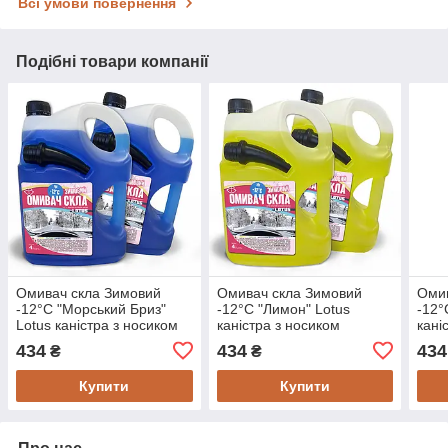
Всі умови повернення
Подібні товари компанії
Омивач скла Зимовий
Омивач скла Зимовий
Омив
-12°C "Морський Бриз"
-12°C "Лимон" Lotus
-12°
Lotus каністра з носиком
каністра з носиком
кані
УПАКОВКА 2 шт. x 4 л
УПАКОВКА 2 шт. x 4 л
УПАК
434
434
434
₴
₴
Купити
Купити