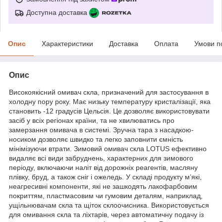
Доступна доставка
Опис
Характеристики
Доставка
Оплата
Умови п
Опис
Високоякісний омивач скла, призначений для застосування в
холодну пору року. Має низьку температуру кристалізації, яка
становить -12 градусів Цельсія. Це дозволяє використовувати
засіб у всіх регіонах країни, та не хвилюватись про
замерзання омивача в системі. Зручна тара з насадкою-
носиком дозволяє швидко та легко заповнити ємність
мінімізуючи втрати. Зимовий омивач скла LOTUS ефективно
видаляє всі види забруднень, характерних для зимового
періоду, включаючи наліт від дорожніх реагентів, масляну
плівку, бруд, а також сніг і ожеледь. У складі продукту м’які,
неагресивні компоненти, які не зашкодять лакофарбовим
покриттям, пластмасовим чи гумовим деталям, наприклад,
ущільнювачам скла та щіток склоочисника. Використовується
для омивання скла та ліхтарів, через автоматичну подачу із