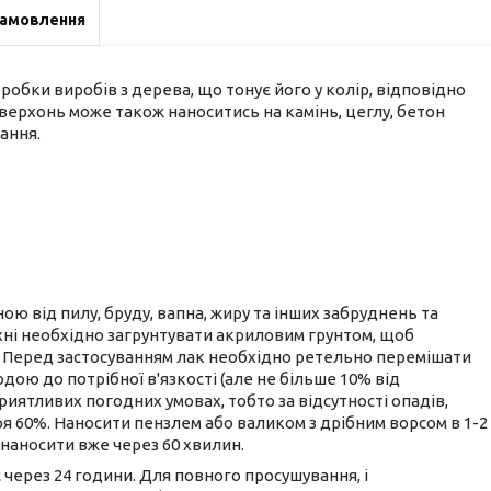
замовлення
робки виробів з дерева, що тонує його у колір, відповідно
оверхонь може також наноситись на камінь, цеглу, бетон
ання.
ю від пилу, бруду, вапна, жиру та інших забруднень та
ні необхідно загрунтувати акриловим грунтом, щоб
. Перед застосуванням лак необхідно ретельно перемішати
дою до потрібної в'язкості (але не більше 10% від
риятливих погодних умовах, тобто за відсутності опадів,
тря 60%. Наносити пензлем або валиком з дрібним ворсом в 1-2
 наносити вже через 60 хвилин.
є через 24 години. Для повного просушування, і