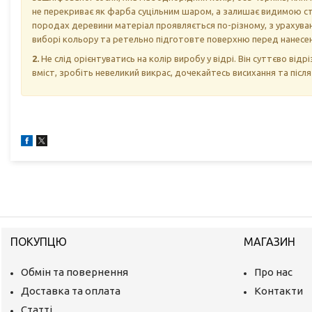
не перекриває як фарба суцільним шаром, а залишає видимою стр
породах деревини матеріал проявляється по-різному, з урахуван
виборі кольору та ретельно підготовте поверхню перед нанесе
2.
Не слід орієнтуватись на колір виробу у відрі. Він суттєво ві
вміст, зробіть невеликий викрас, дочекайтесь висихання та післ
ПОКУПЦЮ
МАГАЗИН
Обмін та повернення
Про нас
Доставка та оплата
Контакти
Статті