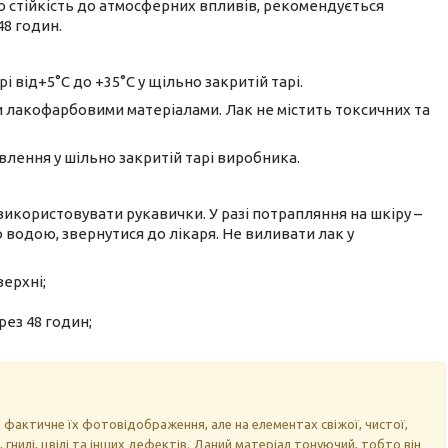
 стійкість до атмосферних впливів, рекомендується
8 годин.
 від+5°С до +35°С у щільно закритій тарі.
и лакофарбовими матеріалами. Лак не містить токсичних та
влення у шільно закритій тарі виробника.
 використовувати рукавички. У разі потрапляння на шкіру –
 водою, звернутися до лікаря. Не виливати лак у
верхні;
рез 48 годин;
 фактичне їх фотовідображення, але на елементах свіжої, чистої,
, гнилі, цвілі та інших дефектів. Даний матеріал тонуючий, тобто він