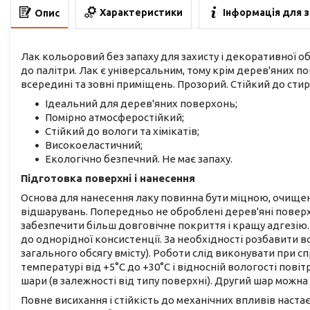
Характеристики
Інформація для 
Опис
Лак кольоровий без запаху для захисту і декоративної об
до палітри. Лак є універсальним, тому крім дерев'яних п
всередині та зовні приміщень. Прозорий. Стійкий до стир
Ідеальний для дерев'яних поверхонь;
Помірно атмосферостійкий;
Стійкий до вологи та хімікатів;
Високоеластичний;
Екологічно безпечний. Не має запаху.
Підготовка поверхні і нанесення
Основа для нанесення лаку повинна бути міцною, очищено
відшарувань. Попередньо не оброблені дерев'яні поверх
забезпечити більш довговічне покриття і кращу адгезію
до однорідної консистенції. За необхідності розбавити во
загального обсягу вмісту). Роботи слід виконувати при сп
температурі від +5°С до +30°С і відносній вологості пові
шари (в залежності від типу поверхні). Другий шар можна
Повне висихання і стійкість до механічних впливів наста