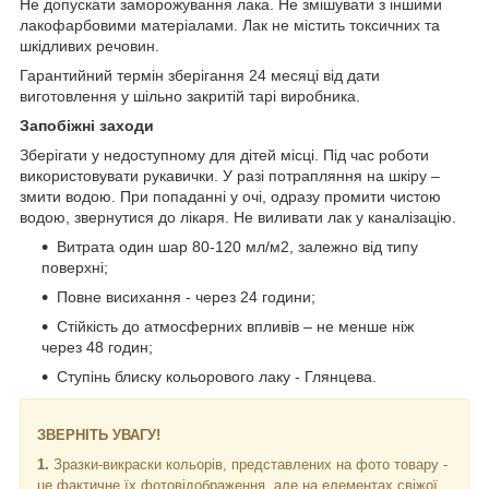
Не допускати заморожування лака. Не змішувати з іншими
лакофарбовими матеріалами. Лак не містить токсичних та
шкідливих речовин.
Гарантийний термін зберігання 24 месяці від дати
виготовлення у шільно закритій тарі виробника.
Запобіжні заходи
Зберігати у недоступному для дітей місці. Під час роботи
використовувати рукавички. У разі потрапляння на шкіру –
змити водою. При попаданні у очі, одразу промити чистою
водою, звернутися до лікаря. Не виливати лак у каналізацію.
Витрата один шар 80-120 мл/м2, залежно від типу
поверхні;
Повне висихання - через 24 години;
Стійкість до атмосферних впливів – не менше ніж
через 48 годин;
Ступінь блиску кольорового лаку - Глянцева.
ЗВЕРНІТЬ УВАГУ!
1
.
Зразки-викраски кольорів, представлених на фото товару -
це фактичне їх фотовідображення, але на елементах свіжої,