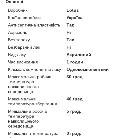
Основні
Виробник
Lotus
Країна виробник
Україна
Антисептична властивість
Так
Аерозоль
Ні
Без запаху
Так
Безбарвний лак
Ні
Вид лаку
Акриловий
Час висихання
1 годин
Кількість компонентів лаку
Однокомпонентний
Максимальна робоча
30 град.
температура
навколишнього
середовища
Максимальна
40 град.
температура зберігання
Мінімальна робоча
5 град.
температура
навколишнього
середовища
Мінімальна температура
0 град.