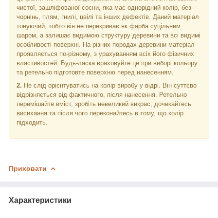
чистої, зашліфованої сосни, яка має однорідний колір, без
чорнінь, плям, гнилі, цвілі та інших дефектів. Даний матеріал
тонуючий, тобто він не перекриває як фарба суцільним
шаром, а залишає видимою структуру деревини та всі видимі
особливості поверхні. На різних породах деревини матеріал
проявляється по-різному, з урахуванням всіх його фізичних
властивостей. Будь-ласка враховуйте це при виборі кольору
та ретельно підготовте поверхню перед нанесенням.
2.
Не слід орієнтуватись на колір виробу у відрі. Він суттєво
відрізняється від фактичного, після нанесення. Ретельно
перемішайте вміст, зробіть невеликий викрас, дочекайтесь
висихання та після чого переконайтесь в тому, що колір
підходить.
Приховати
Характеристики