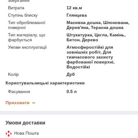
зберігання
Витрата
12 кв.м
Ступінь блиску
Глянцева
Тип оброблюваної
Масивна дошка, Шпонована,
поверхні
Дерев'яна, Терасна дошка
Тип матеріалу, що
Штукатурка, Цегла, Камінь,
фарбується
Бетон, Дерево
Умови експлуатації
Атмосферостійкі для
зовнішніх робіт, Для
тимчасового захисту
фарбованої поверхні,
Водостійкі
Колір
Дуб
Користувальницькі характеристики
Фасування
0.5 л
Приховати
Умови доставки
Нова Пошта