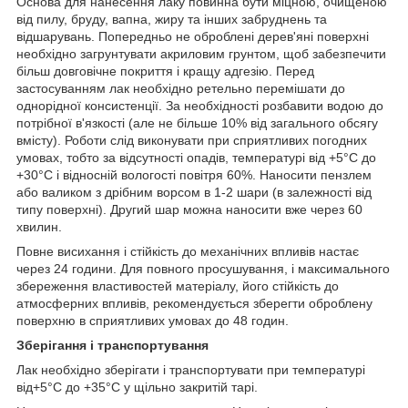
Основа для нанесення лаку повинна бути міцною, очищеною
від пилу, бруду, вапна, жиру та інших забруднень та
відшарувань. Попередньо не оброблені дерев'яні поверхні
необхідно загрунтувати акриловим грунтом, щоб забезпечити
більш довговічне покриття і кращу адгезію. Перед
застосуванням лак необхідно ретельно перемішати до
однорідної консистенції. За необхідності розбавити водою до
потрібної в'язкості (але не більше 10% від загального обсягу
вмісту). Роботи слід виконувати при сприятливих погодних
умовах, тобто за відсутності опадів, температурі від +5°С до
+30°С і відносній вологості повітря 60%. Наносити пензлем
або валиком з дрібним ворсом в 1-2 шари (в залежності від
типу поверхні). Другий шар можна наносити вже через 60
хвилин.
Повне висихання і стійкість до механічних впливів настає
через 24 години. Для повного просушування, і максимального
збереження властивостей матеріалу, його стійкість до
атмосферних впливів, рекомендується зберегти оброблену
поверхню в сприятливих умовах до 48 годин.
Зберігання і транспортування
Лак необхідно зберігати і транспортувати при температурі
від+5°С до +35°С у щільно закритій тарі.