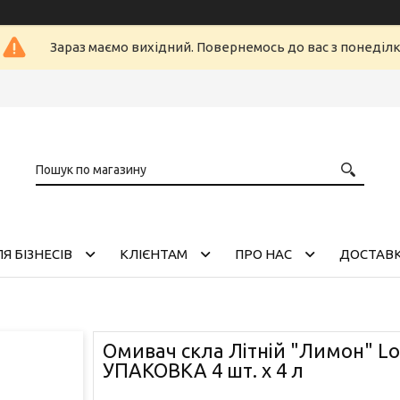
Зараз маємо вихідний. Повернемось до вас з понеділ
Я БІЗНЕСІВ
КЛІЄНТАМ
ПРО НАС
ДОСТАВК
Омивач скла Літній "Лимон" Lo
УПАКОВКА 4 шт. x 4 л