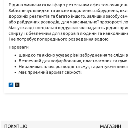
Рідина омивача скла і фар з ретельним ефектом очищення
Забезпечує швидке та якісне видалення забруднень, вклю
дорожніх реагентів та багато іншого. Залишки засобу сам
або райдужних розводів, для максимальної прозорості ло
Має у складі спеціальні віддушки, які надають рідині пр
спирту і є безпечним для здоров'я людини та навколишн
і не потребує попереднього розведення водою.
Переваги:
Швидко та якісно усуває різні забруднення та сліди в
Безпечний для пофарбованих, пластмасових та гумо
Не залишає плям, розводів та смуг, гарантуючи виня
Має приємний аромат свіжості.
ПОКУПЦЮ
МАГАЗИН