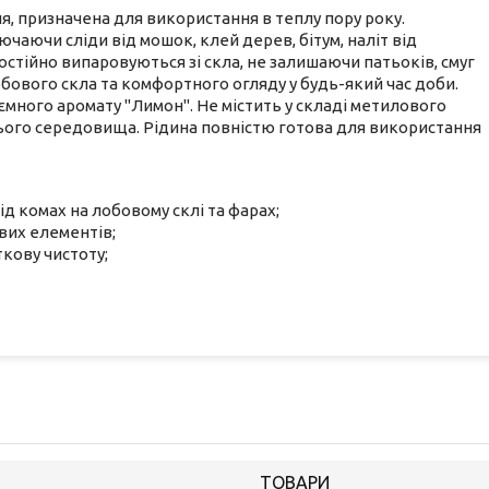
, призначена для використання в теплу пору року.
чаючи сліди від мошок, клей дерев, бітум, наліт від
остійно випаровуються зі скла, не залишаючи патьоків, смуг
бового скла та комфортного огляду у будь-який час доби.
иємного аромату "Лимон". Не містить у складі метилового
ього середовища. Рідина повністю готова для використання
ід комах на лобовому склі та фарах;
вих елементів;
ткову чистоту;
ТОВАРИ