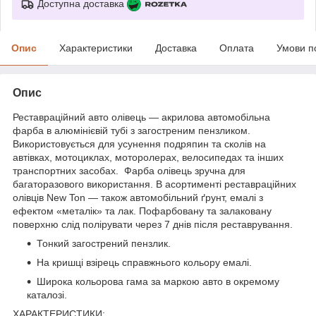
Доступна доставка
Опис
Характеристики
Доставка
Оплата
Умови п
Опис
Реставраційний авто олівець — акрилова автомобільна
фарба в алюмінієвій тубі з загостреним пензликом.
Використовується для усунення подряпин та сколів на
автівках, мотоциклах, моторолерах, велосипедах та інших
транспортних засобах. Фарба олівець зручна для
багаторазового використання. В асортименті реставраційних
олівців New Ton — також автомобільний ґрунт, емалі з
ефектом «металік» та лак. Пофарбовану та залаковану
поверхню слід полірувати через 7 днів після реставрування.
Тонкий загострений пензлик.
На кришці взірець справжнього кольору емалі.
Широка кольорова гама за маркою авто в окремому
каталозі.
ХАРАКТЕРИСТИКИ: