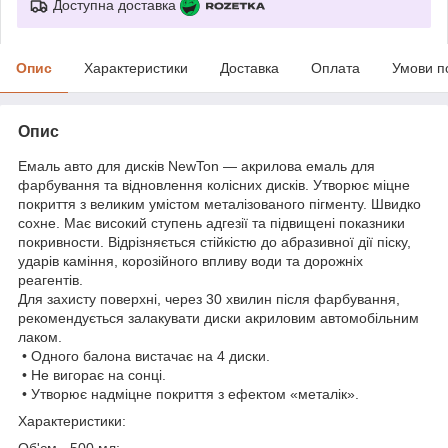
Доступна доставка
Опис
Характеристики
Доставка
Оплата
Умови п
Опис
Емаль авто для дисків NewTon — акрилова емаль для
фарбування та відновлення колісних дисків. Утворює міцне
покриття з великим умістом металізованого пігменту. Швидко
сохне. Має високий ступень адгезії та підвищені показники
покривности. Відрізняється стійкістю до абразивної дії піску,
ударів каміння, корозійного впливу води та дорожніх
реагентів.
Для захисту поверхні, через 30 хвилин після фарбування,
рекомендується залакувати диски акриловим автомобільним
лаком.
• Одного балона вистачає на 4 диски.
• Не вигорає на сонці.
• Утворює надміцне покриття з ефектом «металік».
Характеристики:
Об'єм - 500 мл;