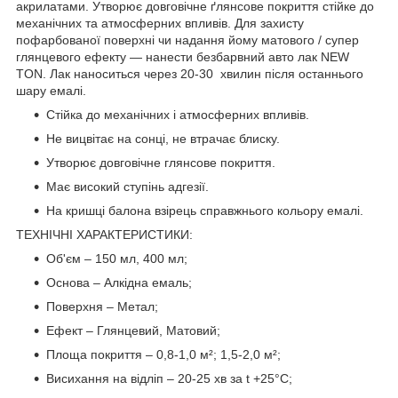
акрилатами. Утворює довговічне ґлянсове покриття стійке до
механічних та атмосферних впливів. Для захисту
пофарбованої поверхні чи надання йому матового / супер
глянцевого ефекту — нанести безбарвний авто лак NEW
TON. Лак наноситься через 20-30 хвилин після останнього
шару емалі.
Стійка до механічних і атмосферних впливів.
Не вицвітає на сонці, не втрачає блиску.
Утворює довговічне глянсове покриття.
Має високий ступінь адгезії.
На кришці балона взірець справжнього кольору емалі.
ТЕХНІЧНІ ХАРАКТЕРИСТИКИ:
Об'єм – 150 мл, 400 мл;
Основа – Алкідна емаль;
Поверхня – Метал;
Eфект – Глянцевий, Матовий;
Площа покриття – 0,8-1,0 м²; 1,5-2,0 м²;
Висихання на відліп – 20-25 хв за t +25°С;