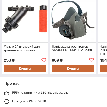
Фільтр 1" дисковий для
Напівмаска-респіратор
Напі
крапельного полива
SIZAM PROMASK M 7500
PRO
ТПЕ+
253
869
494
₴
₴
Купити
Купити
Про нас
99% позитивних з 226 відгуків за рік
Працює з 26.06.2018