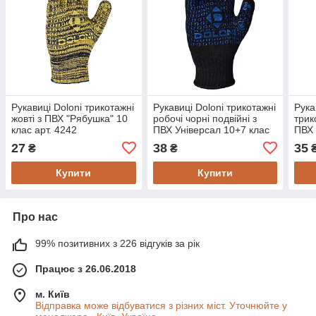
Рукавиці Doloni трикотажні
Рукавиці Doloni трикотажні
Рука
жовті з ПВХ "Рябушка" 10
робочі чорні подвійні з
трик
клас арт. 4242
ПВХ Універсал 10+7 клас
ПВХ 
арт. 648
562
27
38
35
₴
₴
Купити
Купити
Про нас
99% позитивних з 226 відгуків за рік
Працює з 26.06.2018
м. Київ
Відправка може відбуватися з різних міст. Уточнюйте у