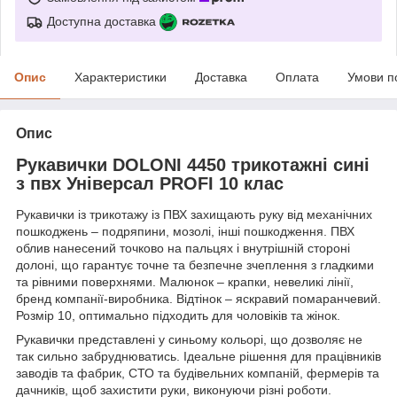
Доступна доставка
Опис
Характеристики
Доставка
Оплата
Умови п
Опис
Рукавички DOLONI 4450 трикотажні сині
з пвх Універсал PROFI 10 клас
Рукавички із трикотажу із ПВХ захищають руку від механічних
пошкоджень – подряпини, мозолі, інші пошкодження. ПВХ
облив нанесений точково на пальцях і внутрішній стороні
долоні, що гарантує точне та безпечне зчеплення з гладкими
та рівними поверхнями. Малюнок – крапки, невеликі лінії,
бренд компанії-виробника. Відтінок – яскравий помаранчевий.
Розмір 10, оптимально підходить для чоловіків та жінок.
Рукавички представлені у синьому кольорі, що дозволяє не
так сильно забруднюватись. Ідеальне рішення для працівників
заводів та фабрик, СТО та будівельних компаній, фермерів та
дачників, щоб захистити руки, виконуючи різні роботи.