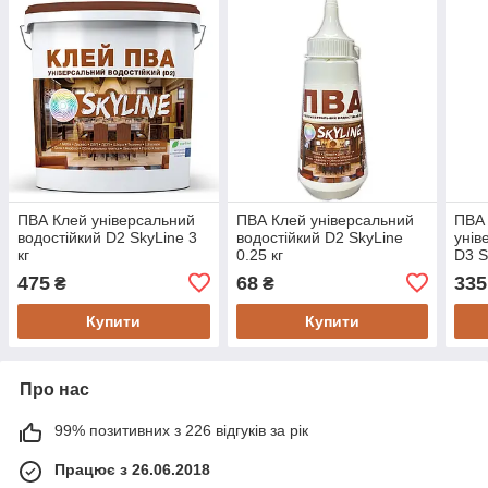
ПВА Клей універсальний
ПВА Клей універсальний
ПВА 
водостійкий D2 SkyLine 3
водостійкий D2 SkyLine
унів
кг
0.25 кг
D3 S
475
68
335
₴
₴
Купити
Купити
Про нас
99% позитивних з 226 відгуків за рік
Працює з 26.06.2018