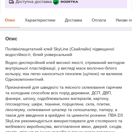
Доступна доставка
Опис
Характеристики
Доставка
Оплата
Умови п
Опис
Полівінілацетатний клей SkyLine (Скайлайн) підвищеної
водостійкості, білий універсальний
Водно-дисперсійний клей високої якості, отриманий методом
внутрішньої пластифікації, у вигляді маси молочно-білого
кольору, яка легко наноситься пензлем (щіткою) чи валиком.
Однокомпонентний.
Призначений для швидкого та якісного склеювання гарячим
та холодним способом всіх порід деревини, ДСП, ДВП,
фанери, шпону, оздоблювальних матеріалів, картону,
гіпсокартону, шкіри, тканини, порцеляни, скла, плитки,
лінолеуму, склеювання шпалер та склошпалер, паперу, а
також для введення в крейдяні та цементні розчини. ПВА D3
SkyLine рекомендується використовувати для столярного та
меблевого виробництва, виготовлення вікон, дверей, сходів,
столів, стільців та інших виробів із різних порід деревини.