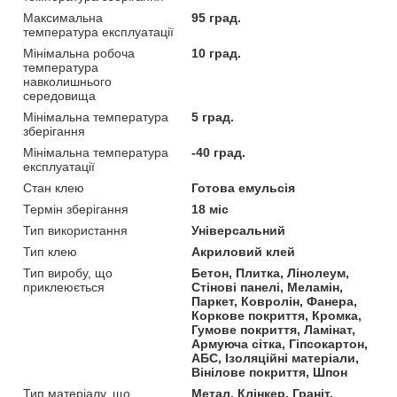
Максимальна
95 град.
температура експлуатації
Мінімальна робоча
10 град.
температура
навколишнього
середовища
Мінімальна температура
5 град.
зберігання
Мінімальна температура
-40 град.
експлуатації
Стан клею
Готова емульсія
Термін зберігання
18 міс
Тип використання
Універсальний
Тип клею
Акриловий клей
Тип виробу, що
Бетон, Плитка, Лінолеум,
приклеюється
Стінові панелі, Меламін,
Паркет, Ковролін, Фанера,
Коркове покриття, Кромка,
Гумове покриття, Ламінат,
Армуюча сітка, Гіпсокартон,
АБС, Ізоляційні матеріали,
Вінілове покриття, Шпон
Тип матеріалу, що
Метал, Клінкер, Граніт,