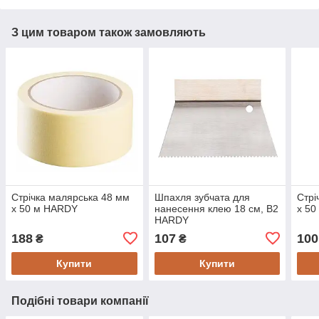
З цим товаром також замовляють
Стрічка малярська 48 мм
Шпахля зубчата для
Стрі
х 50 м HARDY
нанесення клею 18 см, B2
х 5
HARDY
188
107
100
₴
₴
Купити
Купити
Подібні товари компанії