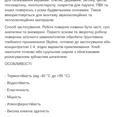
гіпсокартону, пінополістиролу, покриттів для підлоги, ПВХ та
інших поверхонь з усіма будівельними основами. Також
використовується для монтажу звукоізоляційних та
теплоізоляційних матеріалів.
Спосіб застосування: Робочі поверхні повинні бути чисті, сухі,
знепилені та знежирені. Пористі основи та зворотну робочу
поверхню штучного каменю/плитки обробити ґрунтовкою
глибокого проникнення Skyline, готовою до застосування або
концентратом 1:4, згідно варіантів приклеювання. Клей
наносити точково або суцільним шаром з обов'язковим
розчісуванням зубчастим шпателем.
ОСОБЛИВОСТІ:
- Термостійкість (від -40 °С до +95 °С)
- Водостійкість
- Еластичність
- Міцність
- Атмосферостійкість
- Висока клеюча здатність