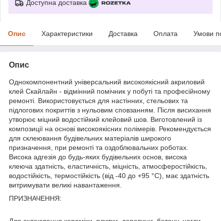
Доступна доставка
Опис
Характеристики
Доставка
Оплата
Умови п
Опис
Однокомпонентний універсальний високоякісний акриловий
клей Скайлайн - відмінний помічник у побуті та професійному
ремонті. Використовується для настінних, стельових та
підлогових покриттів з нульовим сповзанням. Після висихання
утворює міцний водостійкий клейовий шов. Виготовлений із
композиції на основі високоякісних полімерів. Рекомендується
для склеювання будівельних матеріалів широкого
призначення, при ремонті та оздоблювальних роботах.
Висока адгезія до будь-яких будівельних основ, висока
клеюча здатність, еластичність, міцність, атмосферостійкість,
водостійкість, термостійкість (від -40 до +95 °С), має здатність
витримувати великі навантаження.
ПРИЗНАЧЕННЯ:
Для склеювання кераміки, плитки, деревини, бетону, цегли,