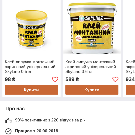
Клей липучка монтажний
Клей липучка монтажний
Клей
акриловий універсальний
акриловий універсальний
акри
SkyLine 0.5 кг
SkyLine 3.6 кг
SkyL
98
589
934
₴
₴
Купити
Купити
Про нас
99% позитивних з 226 відгуків за рік
Працює з 26.06.2018