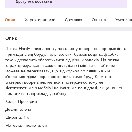
Доступна доставка
Опис
Характеристики
Доставка
Оплата
Умови п
Опис
Плівка Hardy призначена для захисту поверхонь, предметів та
приміщень від бруду, пилу, вологи, бризок води та фарби,
також дозволить убезпечитися від різних запахів. Ця плівка
характеризується високою щільністю і міцністю, тобто ви
можете не переживати, що від ходьби по плівці на ній
з'являться дірки, через які проникатиме бруд. Крім того,
матеріал добре зчепляється з поверхнею, тому не
зісковзуватиме з меблів і не їздитиме по підлозі, якщо на неї
поставити, наприклад, драбину.
Колір: Прозорий
Довжина: 5 м
Ширина: 4 м
Матеріал: поліетилен