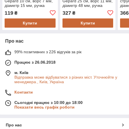
Gepard 10 см, ворс 7 мм,
Gepard 25 см, ворс 11 мм,
стру
діаметр 15 мм, ручка
діаметр 48 мм, ручка
діам
діаметр 6 мм
діаметр 8 мм
діам
119
327
366
₴
₴
Купити
Купити
Про нас
99% позитивних з 226 відгуків за рік
Працює з 26.06.2018
м. Київ
Відправка може відбуватися з різних міст. Уточнюйте у
менеджера., Київ, Україна
Контакти
Сьогодні працює з 10:00 до 18:00
Показати весь графік роботи
Про нас