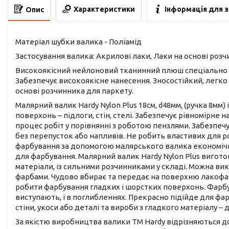
Характеристики
Інформація для 
Опис
Матеріал шубки валика - Поліамід
Застосування валика: Акрилові лаки, Лаки на основі розч
Високоякісний нейлоновий тканинний плюш спеціально о
Забезпечує високоякісне нанесення. Зносостійкий, легко
основі розчинника для паркету.
Малярний валик Hardy Nylon Plus 18см, d48мм, (ручка 8мм)
поверхонь – підлоги, стін, стелі. Забезпечує рівномірн
процес робіт у порівнянні з роботою пензлями. Забезпеч
без перепусток або напливів. Не робить властивих для р
фарбування за допомогою малярського валика економічні
для фарбування. Малярний валик Hardy Nylon Plus вигото
матеріали, із сильними розчинниками у складі. Можна ви
фарбами. Чудово вбирає та передає на поверхню лакофа
робити фарбування гладких і шорстких поверхонь. Фарбув
виступають, і в поглибленнях. Прекрасно підійде для фар
стіни, укоси або деталі та вироби з гладкого матеріалу – 
За якістю виробництва валики ТМ Hardy відрізняються д