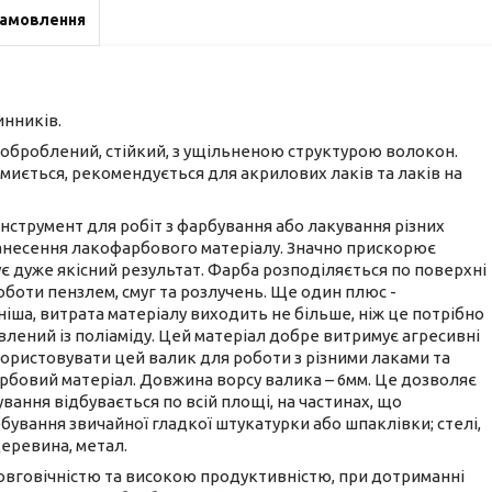
замовлення
инників.
броблений, стійкий, з ущільненою структурою волокон.
 миється, рекомендується для акрилових лаків та лаків на
 інструмент для робіт з фарбування або лакування різних
е нанесення лакофарбового матеріалу. Значно прискорює
ує дуже якісний результат. Фарба розподіляється по поверхні
оботи пензлем, смуг та розлучень. Ще один плюс -
ша, витрата матеріалу виходить не більше, ніж це потрібно
влений із поліаміду. Цей матеріал добре витримує агресивні
користовувати цей валик для роботи з різними лаками та
рбовий матеріал. Довжина ворсу валика – 6мм. Це дозволяє
ання відбувається по всій площі, на частинах, що
бування звичайної гладкої штукатурки або шпаклівки; стелі,
деревина, метал.
овговічністю та високою продуктивністю, при дотриманні