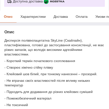
Доступна доставка
Опис
Характеристики
Доставка
Оплата
Умови п
Опис
Дисперсія полівінілацетатна SkyLine (Скайлайн),
пластифікована, готової до застосування консистенції, не має
різких запахів, що володіє високими адгезійними
властивостями.
- Короткий термін початкового схоплювання
- Створює хімічно стійку плівку
- Клейовий шов білий, при тонкому нанесенні – прозорий.
- Не втрачає своїх властивостей після впливу низьких
температур
- Підходить для додавання до різних клейових сумішей
- Пожежобезпечний матеріал
- Не токсичний