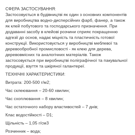
СФЕРА ЗАСТОСУВАННЯ:
Застосовується в будівництві як один з основних компонентів
для виробництва водно-дисперсійних фарб, фанер, а також
як клей побутового та господарського призначення. При
додаванні засобу в клейові розчини сприяє покращенню
адгезії до основ, надає міцність та пластичність готової
конструкції. Використовується у виробництві меблевої та
деревообробної промисловості - як клею для дерева,
деревовмісних та аналогічних матеріалів. Також
застосовується при виробництві поліграфічної та пакувальної
продукції, взуття та шкіряної галантереї.
ТЕХНІЧНІ ХАРАКТЕРИСТИКИ:
Витрата: 200-500 г/м2;
Час склеювання – 20-60 хвилин;
Час схоплювання – 8 хвилин;
Час остаточного набору властивостей – 7 днів;
Клас водостійкості – D1;
Щільність – 1,05 г/см3
Розчинник – вода;