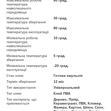
Максимальна робоча
80 град.
температура
навколишнього
середовища
Максимальна
35 град.
температура зберігання
Максимальна
80 град.
температура експлуатації
Мінімальна робоча
10 град.
температура
навколишнього
середовища
Мінімальна температура
5 град.
зберігання
Мінімальна температура
-20 град.
експлуатації
Стан клею
Готова емульсія
Термін зберігання
12 міс
Тип використання
Універсальний
Тип клею
Клей ПВА
Тип матеріалу, що
Дерево, Папір,
приклеюється
Керамограніт, ПВХ, Клінкер,
Фанера, Картон, Шпон, Скло,