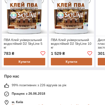
ПВА Клей універсальний
ПВА Клей універсальний
Дисп
водостійкий D2 SkyLine 5
водостійкий D2 SkyLine 10
плас
кг
кг
заст
783
1 529
301
₴
₴
Купити
Купити
Про нас
99% позитивних з 226 відгуків за рік
Працює з 26.06.2018
м. Київ