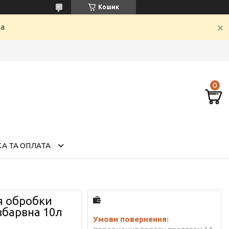
Кошик
ка
А ТА ОПЛАТА
я обробки
збарвна 10л