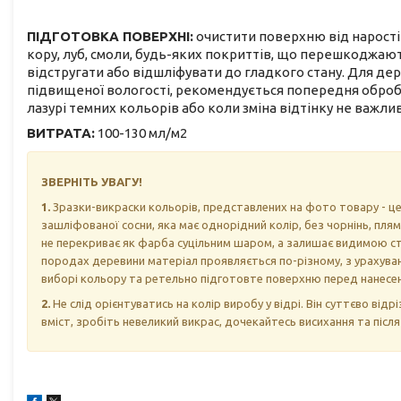
ПІДГОТОВКА ПОВЕРХНІ:
очистити поверхню від нарості
кору, луб, смоли, будь-яких покриттів, що перешкоджаю
відстругати або відшліфувати до гладкого стану. Для де
підвищеної вологості, рекомендується попередня обробк
лазурі темних кольорів або коли зміна відтінку не важлив
ВИТРАТА:
100-130 мл/м2
ЗВЕРНІТЬ УВАГУ!
1
.
Зразки-викраски кольорів, представлених на фото товару - це
зашліфованої сосни, яка має однорідний колір, без чорнінь, плям
не перекриває як фарба суцільним шаром, а залишає видимою стр
породах деревини матеріал проявляється по-різному, з урахуван
виборі кольору та ретельно підготовте поверхню перед нанесе
2.
Не слід орієнтуватись на колір виробу у відрі. Він суттєво ві
вміст, зробіть невеликий викрас, дочекайтесь висихання та післ