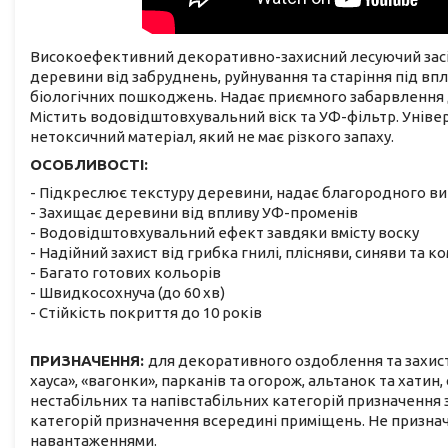
Високоефективний декоративно-захисний лесуючий засіб
деревини від забруднень, руйнування та старіння під в
біологічних пошкоджень. Надає приємного забарвлення де
Містить водовідштовхувальний віск та УФ-фільтр. Універс
нетоксичний матеріал, який не має різкого запаху.
ОСОБЛИВОСТІ:
- Підкреслює текстуру деревини, надає благородного ви
- Захищає деревини від впливу УФ-променів
- Водовідштовхувальний ефект завдяки вмісту воску
- Надійний захист від грибка гнилі, плісняви, синяви та 
- Багато готових кольорів
- Швидкосохнуча (до 60 хв)
- Стійкість покриття до 10 років
ПРИЗНАЧЕННЯ:
для декоративного оздоблення та захисту
хауса», «вагонки», парканів та огорож, альтанок та хатин
нестабільних та напівстабільних категорій призначення з
категорій призначення всередині приміщень. Не призна
навантаженнями.