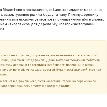
в біологічного походження, які можна видалити механічно -
ть всмоктуванню рідини, бруду та пилу. Пиляну деревину
ревини, яка експлуатується поза приміщеннями або в умовах
а Антисептиком для дерева SkyLine (при застосуванні
а).
 фактичне їх фотовідображення, але на елементах свіжої, чистої,
, гнилі, цвілі та інших дефектів. Даний матеріал тонуючий, тобто він
уктуру деревини та всі видимі особливості поверхні. На різних
ням всіх його фізичних властивостей. Будь-ласка враховуйте це при
нням.
дрізняється від фактичного, після нанесення. Ретельно перемішайте
я чого переконайтесь в тому, що колір підходить.