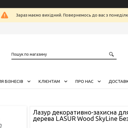
Зараз маємо вихідний. Повернемось до вас з понеділ
Я БІЗНЕСІВ
КЛІЄНТАМ
ПРО НАС
ДОСТАВК
Лазур декоративно-захисна дл
дерева LASUR Wood SkyLine Бе