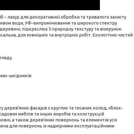
 – лазур для декоративної обробки та тривалого захисту
пливом води, УФ-випромінювання та широкого спектру
ревині, підкреслює її природну текстуру та візерунок.
альна, для зовнішніх та внутрішніх робіт. Екологічно чистий
гляду.
комах-шкідників
 дерев'яних фасадів з круглих та тесаних колод, «блок-
, садових меблів та інших виробів та конструкцій
овні, а також дерев'яних поверхонь та елементів усіх
чена для поверхонь із надмірними експлуатаційними