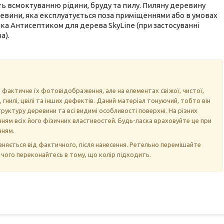
ть всмоктуванню рідини, бруду та пилу. Пиляну деревину
ревини, яка експлуатується поза приміщеннями або в умовах
а Антисептиком для дерева SkyLine (при застосуванні
а).
 фактичне їх фотовідображення, але на елементах свіжої, чистої,
, гнилі, цвілі та інших дефектів. Даний матеріал тонуючий, тобто він
уктуру деревини та всі видимі особливості поверхні. На різних
ням всіх його фізичних властивостей. Будь-ласка враховуйте це при
нням.
дрізняється від фактичного, після нанесення. Ретельно перемішайте
я чого переконайтесь в тому, що колір підходить.