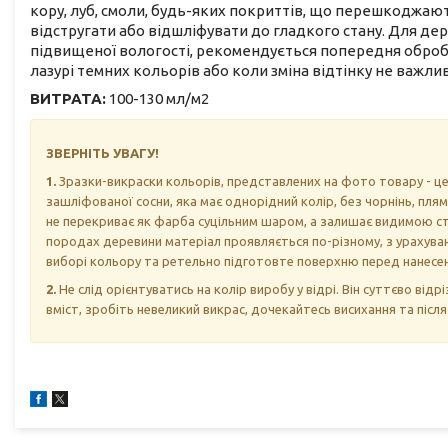
кору, луб, смоли, будь-яких покриттів, що перешкоджаю
відстругати або відшліфувати до гладкого стану. Для де
підвищеної вологості, рекомендується попередня обробк
лазурі темних кольорів або коли зміна відтінку не важлив
ВИТРАТА:
100-130 мл/м2
ЗВЕРНІТЬ УВАГУ!
1
.
Зразки-викраски кольорів, представлених на фото товару - це
зашліфованої сосни, яка має однорідний колір, без чорнінь, плям
не перекриває як фарба суцільним шаром, а залишає видимою стр
породах деревини матеріал проявляється по-різному, з урахуван
виборі кольору та ретельно підготовте поверхню перед нанесе
2.
Не слід орієнтуватись на колір виробу у відрі. Він суттєво ві
вміст, зробіть невеликий викрас, дочекайтесь висихання та післ