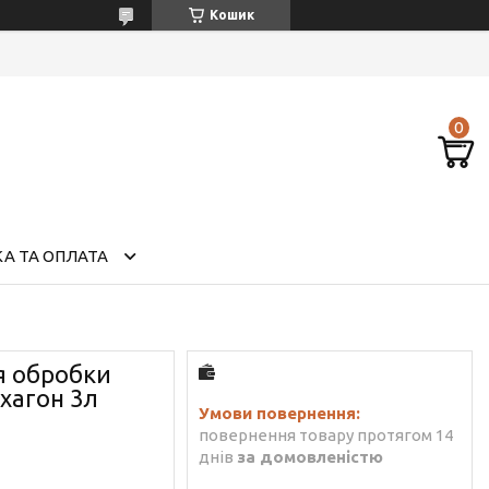
Кошик
А ТА ОПЛАТА
я обробки
хагон 3л
повернення товару протягом 14
днів
за домовленістю