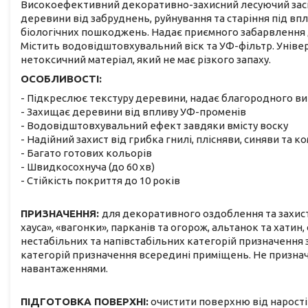
Високоефективний декоративно-захисний лесуючий засіб
деревини від забруднень, руйнування та старіння під в
біологічних пошкоджень. Надає приємного забарвлення де
Містить водовідштовхувальний віск та УФ-фільтр. Універс
нетоксичний матеріал, який не має різкого запаху.
ОСОБЛИВОСТІ:
- Підкреслює текстуру деревини, надає благородного ви
- Захищає деревини від впливу УФ-променів
- Водовідштовхувальний ефект завдяки вмісту воску
- Надійний захист від грибка гнилі, плісняви, синяви та 
- Багато готових кольорів
- Швидкосохнуча (до 60 хв)
- Стійкість покриття до 10 років
ПРИЗНАЧЕННЯ:
для декоративного оздоблення та захисту
хауса», «вагонки», парканів та огорож, альтанок та хатин
нестабільних та напівстабільних категорій призначення з
категорій призначення всередині приміщень. Не призна
навантаженнями.
ПІДГОТОВКА ПОВЕРХНІ:
очистити поверхню від нарості