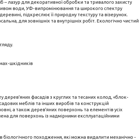
 – лазур для декоративної обробки та тривалого захисту
пливом води, УФ-випромінювання та широкого спектру
ревині, підкреслює її природну текстуру та візерунок.
альна, для зовнішніх та внутрішніх робіт. Екологічно чистий
гляду.
комах-шкідників
 дерев'яних фасадів з круглих та тесаних колод, «блок-
, садових меблів та інших виробів та конструкцій
овні, а також дерев'яних поверхонь та елементів усіх
чена для поверхонь із надмірними експлуатаційними
в біологічного походження, які можна видалити механічно -