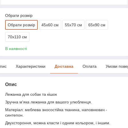
Обрати розмір
Обрати розмір
45х60 см
55х70 см
65х90 см
70х110 см
В наявності
пис
Характеристики
Доставка
Оплата
Умови пове
Опис
Лежанка для собак та кішок
Зручна м'яка лежанка для вашого улюбленця.
Матеріал: меблева зносостійка тканина, наповнювач -
синтепон.
Двухстороння, можна класти і одним кольором, і іншим.