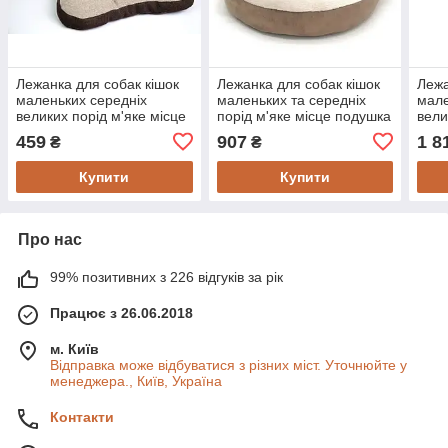
Лежанка для собак кішок
Лежанка для собак кішок
Лежа
маленьких середніх
маленьких та середніх
мале
великих порід м'яке місце
порід м'яке місце подушка
вели
подушка Беж
Беж
поду
459
907
1 8
₴
₴
Купити
Купити
Про нас
99% позитивних з 226 відгуків за рік
Працює з 26.06.2018
м. Київ
Відправка може відбуватися з різних міст. Уточнюйте у
менеджера., Київ, Україна
Контакти