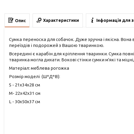
Характеристики
Інформація для 
Опис
Сумка переноска для собачок. Дуже зручна і якісна. Вона
переїздів і подорожей з Вашою тваринкою.
Всередині є карабін для кріплення тваринки. Сумка повні
тваринка могла дихати. Бокові стінки сумки м'які та міц
Матеріал: меблева рогожка
Розмір моделі (Ш*Д*В):
S - 21х34х28 см
M- 22х42х31 см
L - 30х50х37 см