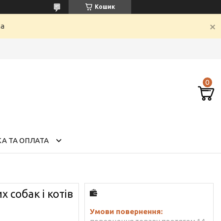
Кошик
ка
А ТА ОПЛАТА
 собак і котів