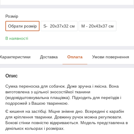
Розмір
Обрати розмір
S- 20х37х32 см
M - 20х43х37 см
В наявності
Характеристики
Доставка
Оплата
Умови повернення
Опис
Сумка переноска для собачок. Дуже зручна і якісна. Вона
виготовлена з щільної зносостійкої тканини
(водовідштовхувальна плащівка). Підходить для переїздів і
подорожей з Вашою тваринкою.
Є кишеня на застібці. Міцне знімне дно. Всередині є карабін
для кріплення тваринки. Довжину ручок можна регулювати.
Бокові стінки повністю відкриваються. Модель представлена в
декількох кольорах і розмірах.