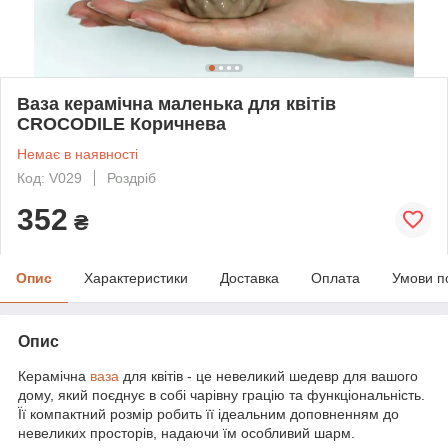
Ваза керамічна маленька для квітів
CROCODILE Коричнева
Немає в наявності
Код: V029
Роздріб
352
₴
Опис
Характеристики
Доставка
Оплата
Умови п
Опис
Керамічна
ваза
для квітів - це невеликий шедевр для вашого
дому, який поєднує в собі чарівну грацію та функціональність.
Її компактний розмір робить її ідеальним доповненням до
невеликих просторів, надаючи їм особливий шарм.