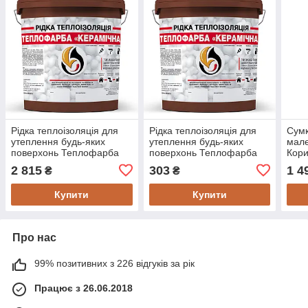
Рідка теплоізоляція для
Рідка теплоізоляція для
Сумк
утеплення будь-яких
утеплення будь-яких
мале
поверхонь Теплофарба
поверхонь Теплофарба
Кор
Керамічна КОРИЧНЕВА
Керамічна КОРИЧНЕВА 1л
2 815
303
1 4
₴
₴
10л
Купити
Купити
Про нас
99% позитивних з 226 відгуків за рік
Працює з 26.06.2018