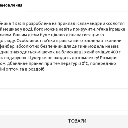
замовлення
бника Titatin розроблена на прикладі саламандри аксолотля
який мешкає у воді, його можна навіть приручити. М'яка іграшка
изом. Вашим дітям буде цікаво дізнаватися цього
огляду. Особливості: м'яка іграшка виготовлена з тканини
файбер, абсолютно безпечний для дитини модель не має
ині знаходиться мішечок на блискавці, який вміщує 400 г
к подарунок. Цукерки не входять до комлекту! Розміри:
бом: дбайливе прання при температурі 30°С, попередньо
ні оптом та в роздріб
ТОВАРИ