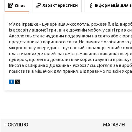
Характеристики
Інформація для 
Опис
М'яка іграшка - цукерниця Аксолотль, рожевий, від виро
із всесвіту відомої гри , він є дружнім мобом у світі гри 
Аксолотль стане чудовим подарунком на свято або сюрпр
представника тваринного світу. Не вимагає особливого д
мікроплюшу всередині – пухнастий гіпоалергенний холо
пластикових деталей, натомість машинна вишивка всеред
цукерок, що легко дозволить використовувати іграшку я
Висота х Ширина х Довжина - 9х26х37 см. Догляд за виро
помістити в мішечок для прання. Відправимо по всій Украї
ПОКУПЦЮ
МАГАЗИН