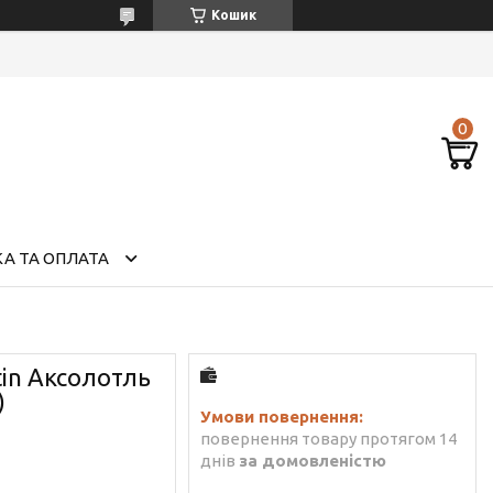
Кошик
А ТА ОПЛАТА
tin Аксолотль
)
повернення товару протягом 14
днів
за домовленістю