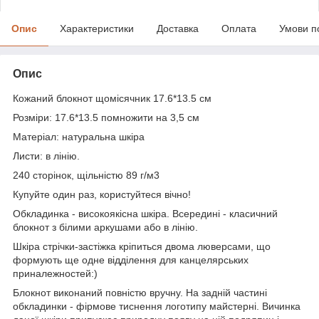
Опис
Характеристики
Доставка
Оплата
Умови п
Опис
Кожаний блокнот щомісячник 17.6*13.5 см
Розміри: 17.6*13.5 помножити на 3,5 см
Матеріал: натуральна шкіра
Листи: в лінію.
240 сторінок, щільністю 89 г/м3
Купуйте один раз, користуйтеся вічно!
Обкладинка - високоякісна шкіра. Всередині - класичний
блокнот з білими аркушами або в лінію.
Шкіра стрічки-застіжка кріпиться двома люверсами, що
формують ще одне відділення для канцелярських
приналежностей:)
Блокнот виконаний повністю вручну. На задній частині
обкладинки - фірмове тиснення логотипу майстерні. Вичинка