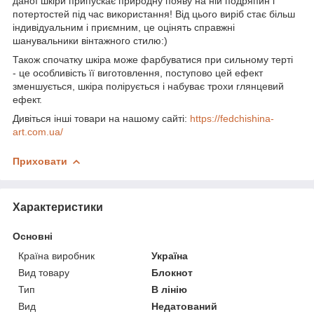
даної шкіри припускає природну появу на ній подряпин і
потертостей під час використання! Від цього виріб стає більш
індивідуальним і приємним, це оцінять справжні
шанувальники вінтажного стилю:)
Також спочатку шкіра може фарбуватися при сильному терті
- це особливість її виготовлення, поступово цей ефект
зменшується, шкіра полірується і набуває трохи глянцевий
ефект.
Дивіться інші товари на нашому сайті:
https://fedchishina-
art.com.ua/
Приховати
Характеристики
Основні
Країна виробник
Україна
Вид товару
Блокнот
Тип
В лінію
Вид
Недатований