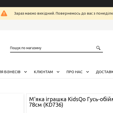
Зараз маємо вихідний. Повернемось до вас з понеділ
Я БІЗНЕСІВ
КЛІЄНТАМ
ПРО НАС
ДОСТАВК
М'яка іграшка KidsQo Гусь-обій
78см (KD736)