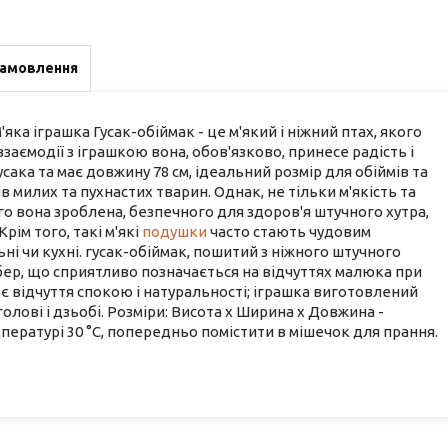
замовлення
яка іграшка Гусак-обіймак - це м'який і ніжний птах, якого
взаємодії з іграшкою вона, обов'язково, принесе радість і
усака та має довжину 78 см, ідеальний розмір для обіймів та
 милих та пухнастих тварин. Однак, не тільки м'якість та
го вона зроблена, безпечного для здоров'я штучного хутра,
рім того, такі м'які
подушки
часто стають чудовим
ьні чи кухні. гусак-обіймак, пошитий з ніжного штучного
бер, що сприятливо позначається на відчуттях малюка при
 відчуття спокою і натуральності; іграшка виготовлений
лові і дзьобі. Розміри: Висота х Ширина х Довжина -
пературі 30 °С, попередньо помістити в мішечок для прання.