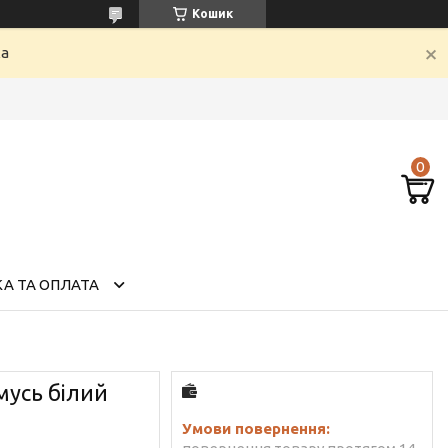
Кошик
ка
А ТА ОПЛАТА
мусь білий