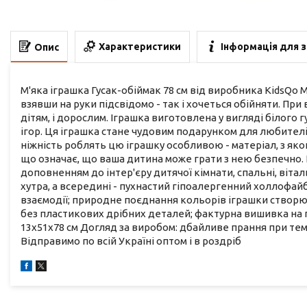
Характеристики
Інформація для 
Опис
М'яка іграшка Гусак-обіймак 78 см від виробника KidsQo М'
взявши на руки підсвідомо - так і хочеться обійняти. При 
дітям, і дорослим. Іграшка виготовлена у вигляді білого г
ігор. Ця іграшка стане чудовим подарунком для любителів
ніжність роблять цю іграшку особливою - матеріал, з яко
що означає, що ваша дитина може грати з нею безпечно. К
доповненням до інтер'єру дитячої кімнати, спальні, вітал
хутра, а всередині - пухнастий гіпоалергенний холлофай
взаємодії; природне поєднання кольорів іграшки створює
без пластикових дрібних деталей; фактурна вишивка на го
13х51х78 см Догляд за виробом: дбайливе прання при тем
Відправимо по всій Україні оптом і в роздріб