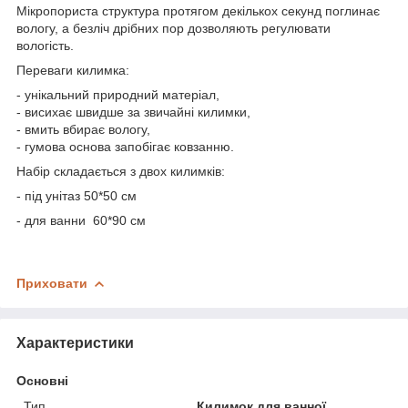
Мікропориста структура протягом декількох секунд поглинає
вологу, а безліч дрібних пор дозволяють регулювати
вологість.
Переваги килимка:
- унікальний природний матеріал,
- висихає швидше за звичайні килимки,
- вмить вбирає вологу,
- гумова основа запобігає ковзанню.
Набір складається з двох килимків:
- під унітаз 50*50 см
- для ванни 60*90 см
Приховати
Характеристики
Основні
Тип
Килимок для ванної