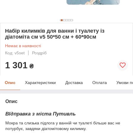
Набір килимків для ванни і туалету із
діатоміта см v5 50*50 см + 60*90см
Немає в наявності
Код: v5set
Роздріб
1 301
₴
Опис
Характеристики
Доставка
Оплата
Умови п
Опис
ВІдправка з міста Путивль
Мокра та слизька підлога у ванній чи туалеті більше вас не
потурбує, завдяки діатомітовому килимку.