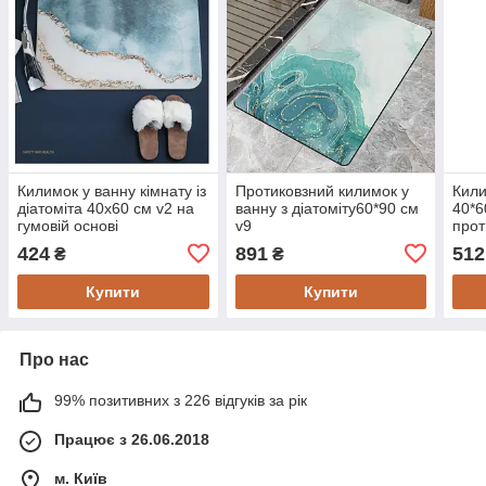
Килимок у ванну кімнату із
Протиковзний килимок у
Кили
діатоміта 40х60 см v2 на
ванну з діатоміту60*90 см
40*6
гумовій основі
v9
прот
424
891
512
₴
₴
Купити
Купити
Про нас
99% позитивних з 226 відгуків за рік
Працює з 26.06.2018
м. Київ