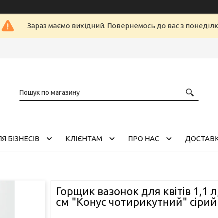
Зараз маємо вихідний. Повернемось до вас з понеділ
Я БІЗНЕСІВ
КЛІЄНТАМ
ПРО НАС
ДОСТАВК
Горщик вазонок для квітів 1,1 л,
см "Конус чотирикутний" сірий