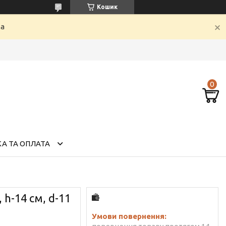
Кошик
ка
А ТА ОПЛАТА
 h-14 см, d-11