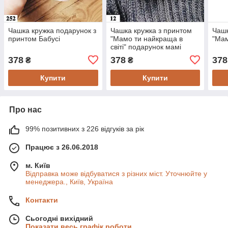
Чашка кружка подарунок з
Чашка кружка з принтом
Чашк
принтом Бабусі
"Мамо ти найкраща в
"Мам
світі" подарунок мамі
378
378
378
₴
₴
Купити
Купити
Про нас
99% позитивних з 226 відгуків за рік
Працює з 26.06.2018
м. Київ
Відправка може відбуватися з різних міст. Уточнюйте у
менеджера., Київ, Україна
Контакти
Сьогодні вихідний
Показати весь графік роботи