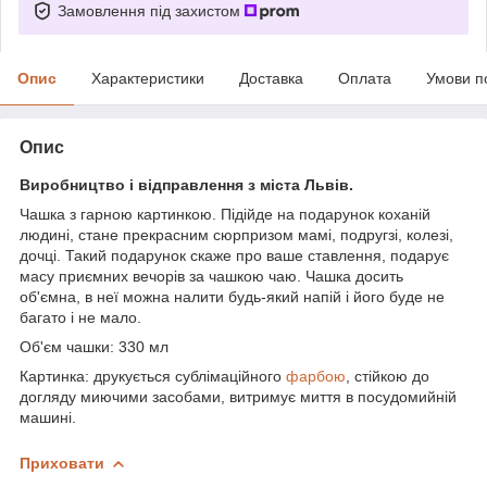
Замовлення під захистом
Опис
Характеристики
Доставка
Оплата
Умови п
Опис
Виробництво і відправлення з міста Львів.
Чашка з гарною картинкою. Підійде на подарунок коханій
людині, стане прекрасним сюрпризом мамі, подругзі, колезі,
дочці. Такий подарунок скаже про ваше ставлення, подарує
масу приємних вечорів за чашкою чаю. Чашка досить
об'ємна, в неї можна налити будь-який напій і його буде не
багато і не мало.
Об'єм чашки: 330 мл
Картинка: друкується сублімаційного
фарбою
, стійкою до
догляду миючими засобами, витримує миття в посудомийній
машині.
Приховати