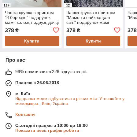
Чашка кружка з принтом
Чашка кружка з принтом
Чашк
"8 березня" подарунок
"Мамо ти найкраща в
"Мам
мамі, колезі, подрузі, дочці
світі" подарунок мамі
378
378
378
₴
₴
Купити
Купити
Про нас
99% позитивних з 226 відгуків за рік
Працює з 26.06.2018
м. Київ
Відправка може відбуватися з різних міст. Уточнюйте у
менеджера., Київ, Україна
Контакти
Сьогодні працює з 10:00 до 18:00
Показати весь графік роботи