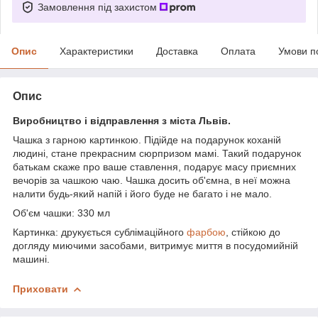
Замовлення під захистом
Опис
Характеристики
Доставка
Оплата
Умови п
Опис
Виробництво і відправлення з міста Львів.
Чашка з гарною картинкою. Підійде на подарунок коханій
людині, стане прекрасним сюрпризом мамі. Такий подарунок
батькам скаже про ваше ставлення, подарує масу приємних
вечорів за чашкою чаю. Чашка досить об'ємна, в неї можна
налити будь-який напій і його буде не багато і не мало.
Об'єм чашки: 330 мл
Картинка: друкується сублімаційного
фарбою
, стійкою до
догляду миючими засобами, витримує миття в посудомийній
машині.
Приховати