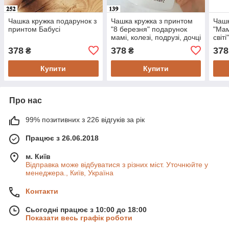
Чашка кружка подарунок з
Чашка кружка з принтом
Чашк
принтом Бабусі
"8 березня" подарунок
"Мам
мамі, колезі, подрузі, дочці
світ
378
378
378
₴
₴
Купити
Купити
Про нас
99% позитивних з 226 відгуків за рік
Працює з 26.06.2018
м. Київ
Відправка може відбуватися з різних міст. Уточнюйте у
менеджера., Київ, Україна
Контакти
Сьогодні працює з 10:00 до 18:00
Показати весь графік роботи