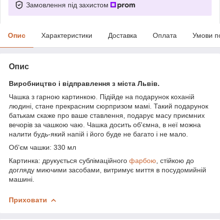
Замовлення під захистом
Опис
Характеристики
Доставка
Оплата
Умови п
Опис
Виробництво і відправлення з міста Львів.
Чашка з гарною картинкою. Підійде на подарунок коханій
людині, стане прекрасним сюрпризом мамі. Такий подарунок
батькам скаже про ваше ставлення, подарує масу приємних
вечорів за чашкою чаю. Чашка досить об'ємна, в неї можна
налити будь-який напій і його буде не багато і не мало.
Об'єм чашки: 330 мл
Картинка: друкується сублімаційного
фарбою
, стійкою до
догляду миючими засобами, витримує миття в посудомийній
машині.
Приховати