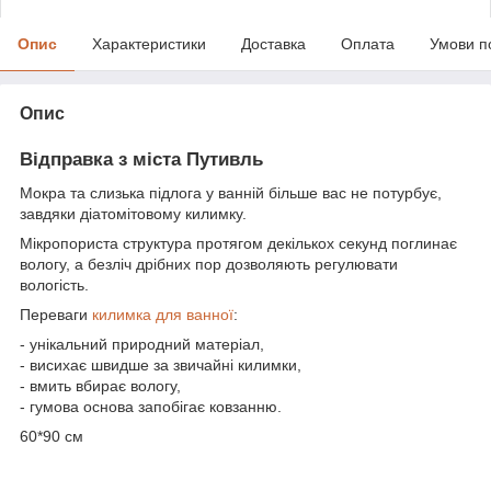
Опис
Характеристики
Доставка
Оплата
Умови п
Опис
Відправка з міста Путивль
Мокра та слизька підлога у ванній більше вас не потурбує,
завдяки діатомітовому килимку.
Мікропориста структура протягом декількох секунд поглинає
вологу, а безліч дрібних пор дозволяють регулювати
вологість.
Переваги
килимка для ванної
:
- унікальний природний матеріал,
- висихає швидше за звичайні килимки,
- вмить вбирає вологу,
- гумова основа запобігає ковзанню.
60*90 см