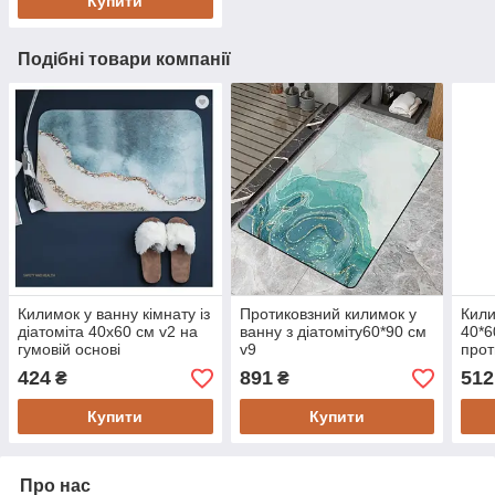
Купити
Подібні товари компанії
Килимок у ванну кімнату із
Протиковзний килимок у
Кили
діатоміта 40х60 см v2 на
ванну з діатоміту60*90 см
40*6
гумовій основі
v9
прот
424
891
512
₴
₴
Купити
Купити
Про нас