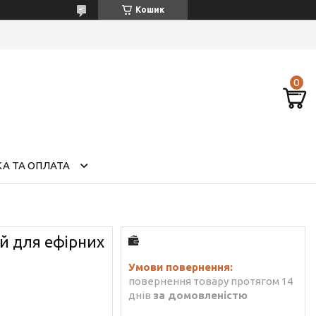
Кошик
А ТА ОПЛАТА
й для ефірних
повернення товару протягом 14
днів
за домовленістю