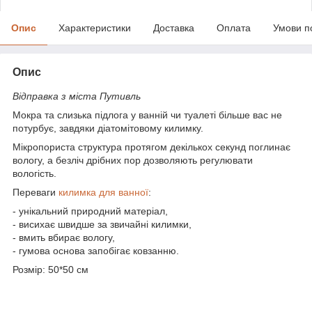
Опис
Характеристики
Доставка
Оплата
Умови п
Опис
Відправка з міста Путивль
Мокра та слизька підлога у ванній чи туалеті більше вас не
потурбує, завдяки діатомітовому килимку.
Мікропориста структура протягом декількох секунд поглинає
вологу, а безліч дрібних пор дозволяють регулювати
вологість.
Переваги
килимка для ванної
:
- унікальний природний матеріал,
- висихає швидше за звичайні килимки,
- вмить вбирає вологу,
- гумова основа запобігає ковзанню.
Розмір: 50*50 см