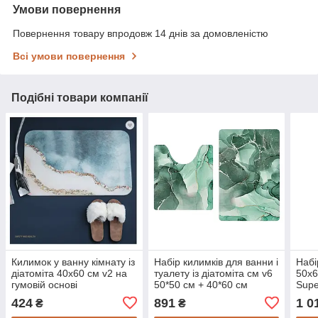
Умови повернення
Повернення товару впродовж 14 днів за домовленістю
Всі умови повернення
Подібні товари компанії
Килимок у ванну кімнату із
Набір килимків для ванни і
Набі
діатоміта 40х60 см v2 на
туалету із діатоміта см v6
50х6
гумовій основі
50*50 см + 40*60 см
Supe
424
891
1 0
₴
₴