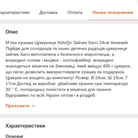
арактеристики
Доставка
Оплата
Умови повернення
Опис
М'яка іграшка Цукерниця KidsQo Зайчик Хагсі 24см бежевий
Підійде для солодощів та інших дитячих радощів цукерниця
зайчик Хагсі виготовлена з безпечного мікроплюша, а
всередині голови і кінцівок - холлофайбер. всередині
знаходиться мішечок на блискавці, який вміщує 400 г цукерок,
що легко дозволить використовувати іграшку як подарунок.
Цукерки не входять до комплекту! Розмір: В 24см; Ш 19см; Г
17см Догляд за виробом: дбайливе прання при температурі
30 ° С, попередньо помістити в мішечок для прання.
Відправимо по всій Україні оптом і в роздріб.
Приховати
Характеристики
Основні