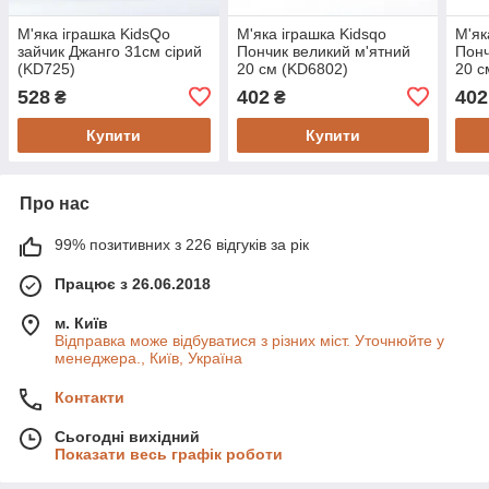
М'яка іграшка KidsQo
М'яка іграшка Kidsqo
М'як
зайчик Джанго 31см сірий
Пончик великий м'ятний
Понч
(KD725)
20 см (KD6802)
20 с
528
402
402
₴
₴
Купити
Купити
Про нас
99% позитивних з 226 відгуків за рік
Працює з 26.06.2018
м. Київ
Відправка може відбуватися з різних міст. Уточнюйте у
менеджера., Київ, Україна
Контакти
Сьогодні вихідний
Показати весь графік роботи