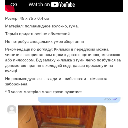
Розмір: 45 х 75 х 0,4 см
Матеріал: полиамидное волокно, гума.
Термін придатності не обмежений.
Не потребує спеціальних умов зберігання
Рекомендації по догляду: Килимок в передпокій можна
чистити з використанням щітки з довгою щетиною, мочалкою
або пилососом. Від запаху килимка з гуми легко позбутися за
допомогою прання в холодній воді, давши просохнути на
вулиці.
Не рекомендується: - гладити - вибілювати - хімчистка
заборонена.
* З часом матеріал може трохи пушитися