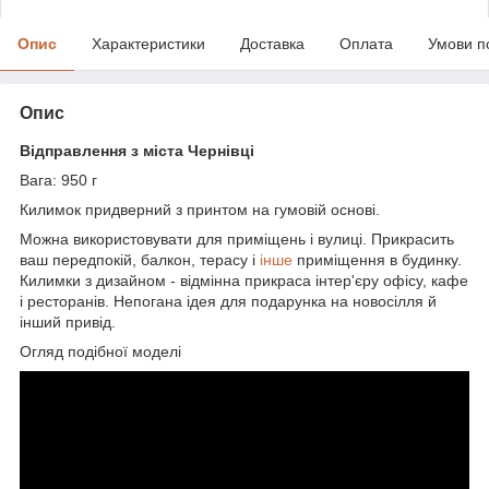
Опис
Характеристики
Доставка
Оплата
Умови п
Опис
Відправлення з міста Чернівці
Вага: 950 г
Килимок придверний з принтом на гумовій основі.
Можна використовувати для приміщень і вулиці. Прикрасить
ваш передпокій, балкон, терасу і
інше
приміщення в будинку.
Килимки з дизайном - відмінна прикраса інтер'єру офісу, кафе
і ресторанів. Непогана ідея для подарунка на новосілля й
інший привід.
Огляд подібної моделі