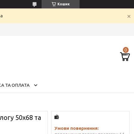
Кошик
ка
А ТА ОПЛАТА
логу 50х68 та