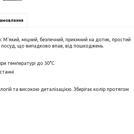
замовлення
. М'який, міцний, безпечний, приємний на дотик, простий
 а посуд, що випадково впав, від пошкоджень.
при температурі до 30°С
станні
огій та високою деталізацією. Зберігає колір протягом