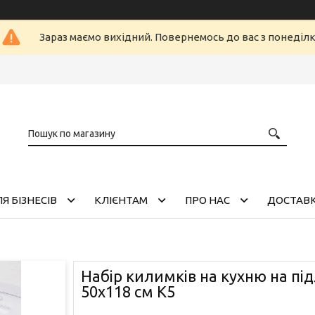
Зараз маємо вихідний. Повернемось до вас з понеділ
Я БІЗНЕСІВ
КЛІЄНТАМ
ПРО НАС
ДОСТАВК
Набір килимків на кухню на під
50х118 см К5