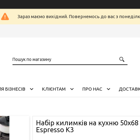
Зараз маємо вихідний. Повернемось до вас з понеділ
Я БІЗНЕСІВ
КЛІЄНТАМ
ПРО НАС
ДОСТАВК
Набір килимків на кухню 50х68 
Espresso К3