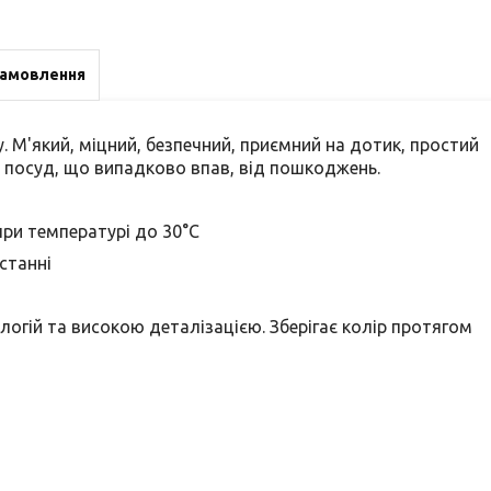
замовлення
. М'який, міцний, безпечний, приємний на дотик, простий
 а посуд, що випадково впав, від пошкоджень.
при температурі до 30°С
станні
огій та високою деталізацією. Зберігає колір протягом