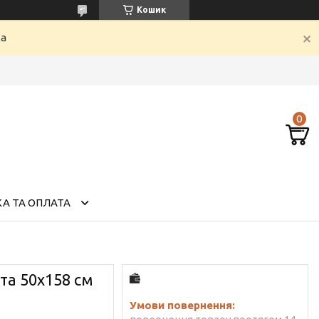
Кошик
ка
А ТА ОПЛАТА
та 50х158 см