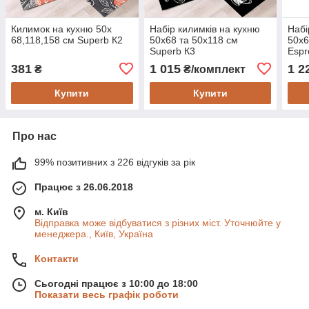
Килимок на кухню 50х
Набір килимків на кухню
Набі
68,118,158 см Superb К2
50х68 та 50х118 см
50х6
Superb К3
Espr
381
1 015
1 2
₴
₴/комплект
Купити
Купити
Про нас
99% позитивних з 226 відгуків за рік
Працює з 26.06.2018
м. Київ
Відправка може відбуватися з різних міст. Уточнюйте у
менеджера., Київ, Україна
Контакти
Сьогодні працює з 10:00 до 18:00
Показати весь графік роботи