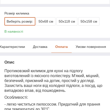
Розмір килимка
Виберіть розмір:
50x68 см
50x118 см
50x158 см
В наявності
Характеристики
Доставка
Оплата
Умови повернення
Опис
Протиковзкий килимок для кухні на підлогу
виготовлений із якісного поліестеру. М'який, міцний,
безпечний, приємний на дотик, простий у догляді.
Захистить ваші ноги від холодної підлоги, а посуд, що
випадково впав, від пошкоджень.
Особливості:
- легко чиститься пилососом. Придатний для прання
при температурі до 30°С