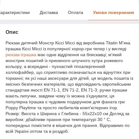
арактеристики
Доставка
Оплата
Умови повернення
Опис
Рюкзак дитячий Монстр Кіссі Міссі від виробника Titatin М'яка
іграшка Кіссі Міссі із популярної хорор-гри тепер і у вигляді
рюкзак-іграшка
має одне відділення на блискавці; м'який
монстрик пошитий із приємного штучного хутра рожевого
кольору, а всередині - пухнастий гіпоалергенний
холлофайбер, що сприятливо позначається на відчуттях при
торканні; як усі наші аксесуари для дітей, ця модель пошита із
якісних безпечних матеріалів, що відповідають європейським
стандартам якості EN 71-1, EN 71-2, EN 71-3; ручки іграшки
мають липучки, завдяки чому їх можна з'єднувати; ця
популярна іграшка є чудовим подарунком для фаната гри
Poppy Playtime та просто любителів комп'ютерних ігор.
Розмір: Висота х Ширина х Глибина - 55x22x10 см Догляд за
виробом: дбайливе прання при температурі 30 ° С,
попередньо помістити в мішечок для прання. Відправимо по
всій Україні оптом та в роздріб.