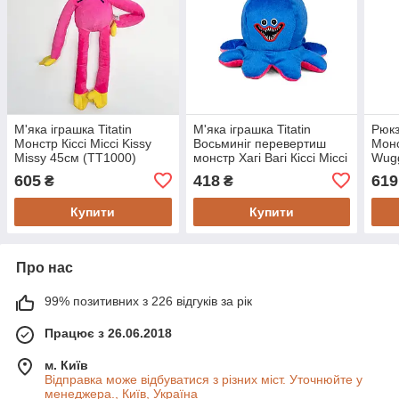
М'яка іграшка Titatin
М'яка іграшка Titatin
Рюкз
Монстр Кіссі Міссі Kissy
Восьминіг перевертиш
Монс
Missy 45см (TT1000)
монстр Хагі Вагі Кіссі Міссі
Wugg
12см (TT1002)
605
418
619
₴
₴
Купити
Купити
Про нас
99% позитивних з 226 відгуків за рік
Працює з 26.06.2018
м. Київ
Відправка може відбуватися з різних міст. Уточнюйте у
менеджера., Київ, Україна