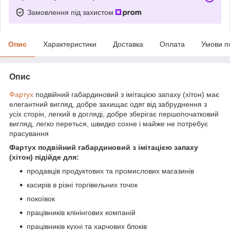
Замовлення під захистом
Опис
Характеристики
Доставка
Оплата
Умови п
Опис
Фартух
подвійний габардиновий з імітацією запаху (хітон) має
елегантний вигляд, добре захищає одяг від забруднення з
усіх сторін, легкий в догляді, добре зберігає першопочатковий
вигляд, легко переться, швидко сохне і майже не потребує
прасування
Фартух подвійний габардиновий з імітацією запаху
(хітон) підійде для:
продавців продуктових та промислових магазинів
касирів в різні торгівельних точок
покоївок
працівників клінінгових компаній
працівників кухні та харчових блоків