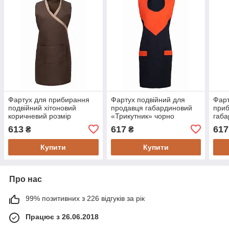
Фартух для прибирання
Фартух подвійний для
Фарт
подвійний хітоновий
продавця габардиновий
приб
коричневий розмір
«Трикутник» чорно
габа
універсальний
ранжевий
«Три
613
617
617
₴
₴
Купити
Купити
Про нас
99% позитивних з 226 відгуків за рік
Працює з 26.06.2018