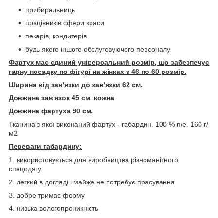
прибиральниць
працівників сфери краси
пекарів, кондитерів
будь якого іншого обслуговуючого персоналу
Фартух має єдиний універсальний розмір, що забезпечує
гарну посадку по фігурі на жінках з 46 по 60 розмір.
Ширина від зав'язки до зав'язки 62 см.
Довжина зав'язок 45 см. кожна
Довжина фартуха 90 см.
Тканина з якої виконаний фартух - габардин, 100 % п/е, 160 г/
м2
Переваги габардину:
1. використовується для виробництва різноманітного
спецодягу
2. легкий в догляді і майже не потребує прасування
3. добре тримає форму
4. низька вологопроникність