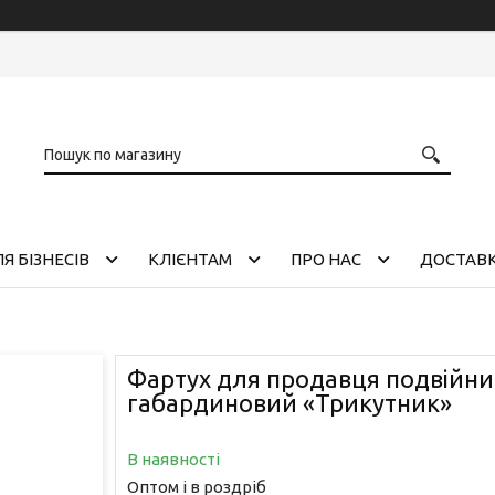
Я БІЗНЕСІВ
КЛІЄНТАМ
ПРО НАС
ДОСТАВК
Фартух для продавця подвійн
габардиновий «Трикутник»
В наявності
Оптом і в роздріб