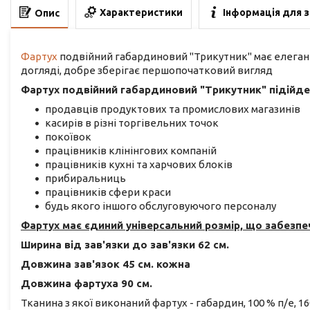
Характеристики
Інформація для 
Опис
Фартух
подвійний габардиновий "Трикутник" має елегант
догляді, добре зберігає першопочатковий вигляд
Фартух подвійний габардиновий "Трикутник" підійде
продавців продуктових та промислових магазинів
касирів в різні торгівельних точок
покоївок
працівників клінінгових компаній
працівників кухні та харчових блоків
прибиральниць
працівників сфери краси
будь якого іншого обслуговуючого персоналу
Фартух має єдиний універсальний розмір, що забезпечу
Ширина від зав'язки до зав'язки 62 см.
Довжина зав'язок 45 см. кожна
Довжина фартуха 90 см.
Тканина з якої виконаний фартух - габардин, 100 % п/е, 16