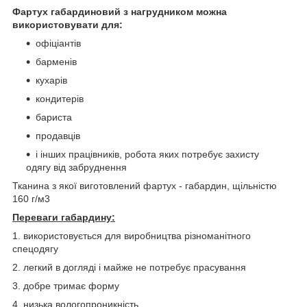
Фартух габардиновий з нагрудником можна
використовувати для:
офіціантів
барменів
кухарів
кондитерів
бариста
продавців
і інших працівників, робота яких потребує захисту
одягу від забруднення
Тканина з якої виготовлений фартух - габардин, щільністю
160 г/м3
Переваги габардину:
1. використовується для виробництва різноманітного
спецодягу
2. легкий в догляді і майже не потребує прасування
3. добре тримає форму
4. низька вологопроникність