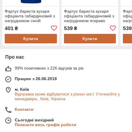
Фартух бариста кухаря
Фартух бариста кухаря
Фарт
офіціанта габардиновий з
офіціанта габардиновий з
офіц
нагрудником синій
нагрудником яскраво
нагр
зелений
401
539
539
₴
₴
Купити
Купити
Про нас
99% позитивних з 226 відгуків за рік
Працює з 26.06.2018
м. Київ
Відправка може відбуватися з різних міст. Уточнюйте у
менеджера., Київ, Україна
Контакти
Сьогодні вихідний
Показати весь графік роботи