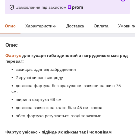
Замовлення під захистом
Опис
Характеристики
Доставка
Оплата
Умови п
Опис
Фартух
для кухаря габардиновий з нагрудником має ряд
переваг:
захищає одяг від забруднення
2 зручні кишені спереду
довжина фартуха без врахування завязки на шию 75
см.
ширина фартуха 68 см
довжина завязок на талію біля 45 см. кожна
обєм фартуха регулюється ззаді завязками
Фартух унісекс - підійде як жінкам так і чоловікам