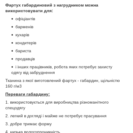
Фартух габардиновий з нагрудником можна
використовувати для:
офіціантів
барменів
кухарів
кондитерів
бариста
продавців
і інших працівників, робота яких потребує захисту
одягу від забруднення
Тканина з якої виготовлений фартух - габардин, щільністю
160 г/м3
Переваги габардину:
1. використовується для виробництва різноманітного
спецодягу
2. легкий в догляді і майже не потребує прасування
3. добре тримає форму
4. низька вологопроникність