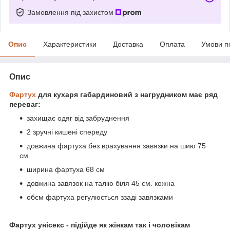
Замовлення під захистом
Опис
Характеристики
Доставка
Оплата
Умови п
Опис
Фартух
для кухаря габардиновий з нагрудником має ряд
переваг:
захищає одяг від забруднення
2 зручні кишені спереду
довжина фартуха без врахування завязки на шию 75
см.
ширина фартуха 68 см
довжина завязок на талію біля 45 см. кожна
обєм фартуха регулюється ззаді завязками
Фартух унісекс - підійде як жінкам так і чоловікам