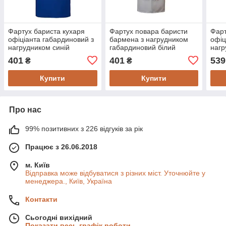
Фартух бариста кухаря
Фартух повара баристи
Фарт
офіціанта габардиновий з
бармена з нагрудником
офіц
нагрудником синій
габардиновий білий
нагр
зел
401
401
539
₴
₴
Купити
Купити
Про нас
99% позитивних з 226 відгуків за рік
Працює з 26.06.2018
м. Київ
Відправка може відбуватися з різних міст. Уточнюйте у
менеджера., Київ, Україна
Контакти
Сьогодні вихідний
Показати весь графік роботи