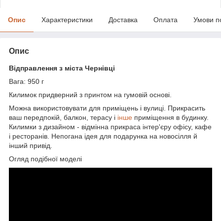
Опис
Характеристики
Доставка
Оплата
Умови п
Опис
Відправлення з міста Чернівці
Вага: 950 г
Килимок придверний з принтом на гумовій основі.
Можна використовувати для приміщень і вулиці. Прикрасить
ваш передпокій, балкон, терасу і
інше
приміщення в будинку.
Килимки з дизайном - відмінна прикраса інтер'єру офісу, кафе
і ресторанів. Непогана ідея для подарунка на новосілля й
інший привід.
Огляд подібної моделі