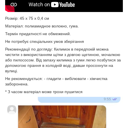
Розмір: 45 х 75 х 0,4 см
Матеріал: полиамидное волокно, гума.
Термін придатності не обмежений.
Не потребує спеціальних умов зберігання
Рекомендації по догляду: Килимок в передпокій можна
чистити з використанням щітки з довгою щетиною, мочалкою
або пилососом. Від запаху килимка з гуми легко позбутися за
допомогою прання в холодній воді, давши просохнути на
вулиці.
Не рекомендується: - гладити - вибілювати - хімчистка
заборонена.
* З часом матеріал може трохи пушитися